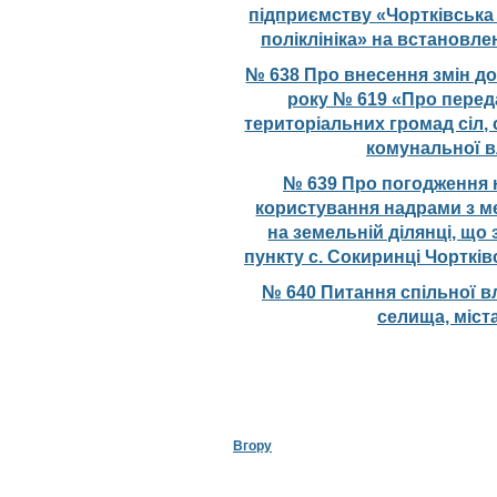
підприємству «Чортківська
поліклініка» на встановле
№ 638 Про внесення змін до
року № 619 «Про переда
територіальних громад сіл,
комунальної в
№ 639 Про погодження 
користування надрами з м
на земельній ділянці, що
пункту с. Сокиринці Чортків
№ 640 Питання спільної вл
селища, міст
Вгору