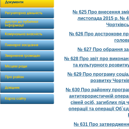
№ 625 Про внесення змін
листопада 2015 р. № 4
Чортківсь
№ 626 Про дострокове п
голов
№ 627 Про обрання за
№ 628 Про звіт про викона
та культурного розвитку
№ 629 Про програму соціа
розвитку Чорткі
№ 630 Про районну програм
антитерористичній операц
сімей осіб, загиблих пі
операції та операції Об`
№ 631 Про затвердженн