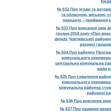
бюдж
№ 632 Про угоди та догов
та обласною, міською, с
передачу – приймання 
№ 633 Про внесення змін до
грудня 2018 року «Про вне
фонду Чортківської районно
разової грошов
№ 634 Про районну Програм
комунального некомерці
центральна комунальна рай
ради н
№ 635 Про схвалення район
комунального некомерці
комунальна районна стома
районної ра
№ 636 Про внесення змін
№ 637 Про надання дозв