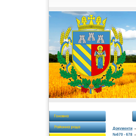
Документи
№670 - 678