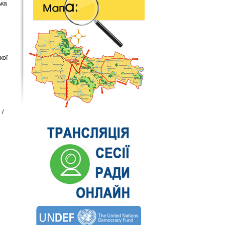
ька
кої
 /