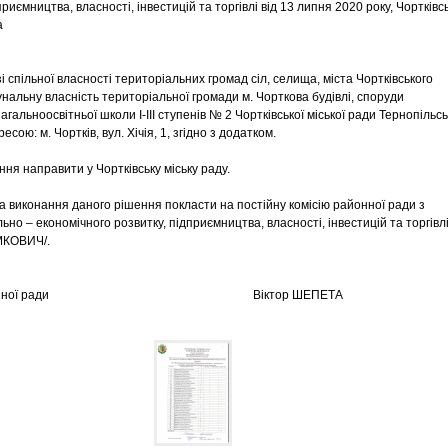
приємництва, власності, інвестицій та торгівлі від 13 липня 2020 року, Чортківс
а
і спільної власності територіальних громад сіл, селища, міста Чортківського
унальну власність територіальної громади м. Чорткова будівлі, споруди
загальноосвітньої школи І-ІІІ ступенів № 2 Чортківської міської ради Тернопільсь
есою: м. Чортків, вул. Хічія, 1, згідно з додатком.
ння направити у Чортківську міську раду.
за виконання даного рішення покласти на постійну комісію районної ради з
ьно – економічного розвитку, підприємництва, власності, інвестицій та торгівлі
МКОВИЧ/.
 районної ради Віктор ШЕПЕТА