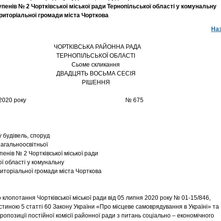
ступенів № 2 Чортківської міської ради Тернопільської області у комунальну
риторіальної громади міста Чорткова
На
ЧОРТКІВСЬКА РАЙОННА РАДА
ТЕРНОПІЛЬСЬКОЇ ОБЛАСТІ
Сьоме скликання
ДВАДЦЯТЬ ВОСЬМА СЕСІЯ
РІШЕННЯ
4 липня 2020 року № 675
 будівель, споруд
загальноосвітньої
тупенів № 2 Чортківської міської ради
ї області у комунальну
риторіальної громади міста Чорткова
 клопотання Чортківської міської ради від 05 липня 2020 року № 01-15/846,
стиною 5 статті 60 Закону України «Про місцеве самоврядування в Україні» та
опозиції постійної комісії районної ради з питань соціально – економічного