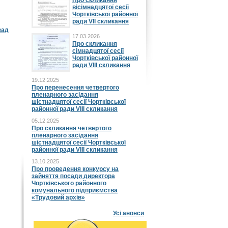
Про скликання
вісімнадцятої сесії
Чортківської районної
ради VII скликання
зад
17.03.2026
Про скликання
сімнадцятої сесії
Чортківської районної
ради VIII скликання
19.12.2025
Про перенесення четвертого
пленарного засідання
шістнадцятої сесії Чортківської
районної ради VIII скликання
05.12.2025
Про скликання четвертого
пленарного засідання
шістнадцятої сесії Чортківської
районної ради VIII скликання
13.10.2025
Про проведення конкурсу на
зайняття посади директора
Чортківського районного
комунального підприємства
«Трудовий архів»
Усі анонси