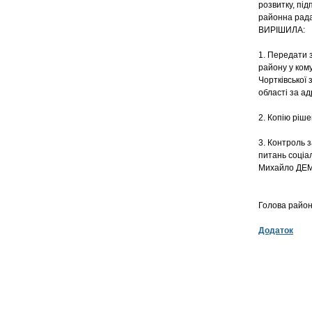
розвитку, під
районна рад
ВИРІШИЛА:
1. Передати з
району у ком
Чортківської 
області за адр
2. Копію ріше
3. Контроль 
питань соціал
Михайло ДЕ
Голова
Додаток