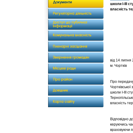
школи І-ІІІ 
власність те
від 1
м. Чортків
Про передачу
Чортківської 
школи І-ІІІ с
Тернопільсько
власність те
Відповідно до
керуючись ча
враховуючи пр