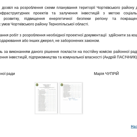
озвіл на розроблення схеми планування території Чортківського району 
інфраструктурних проектів та залучення інвестицій з метою соціаль
го розвитку, підвищення енергетичної безпеки регіону та покраще
 умов Чортківського району Тернопільської області.
ння робіт з розроблення необхідної проектної документації здійснити за ко
сподарювання або інших джерел, не заборонених законом.
за виконанням даного рішення покласти на постійну комісію районної рад
ення інвестицій, підприємництва та комунальної власності (Андрій ПАСІЧНИК)
а районної ради Марія ЧУПРІЙ
На