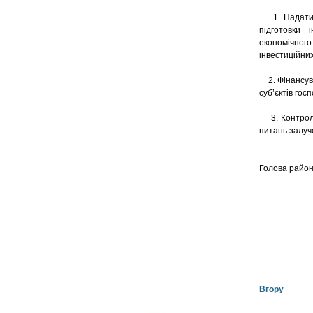
1. Надати д
підготовки 
економічно
інвестиційних
2. Фінансува
суб’єктів го
3. Контроль 
питань залуч
Голов
Вгору