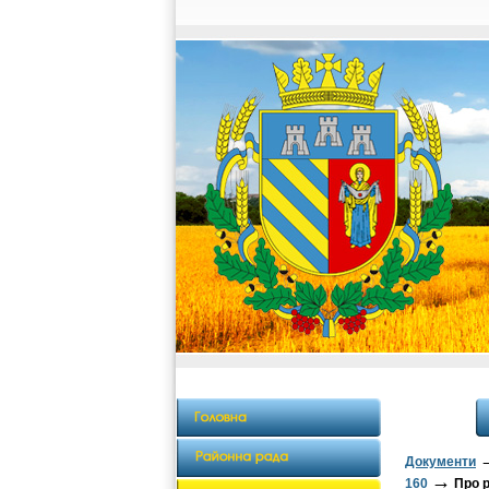
Документи
→
160
Про р