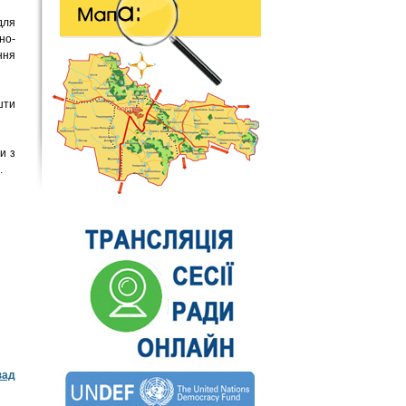
для
но-
ння
шти
и з
.
зад