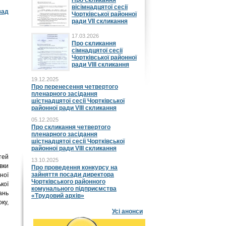
Про скликання
вісімнадцятої сесії
зад
Чортківської районної
ради VII скликання
17.03.2026
Про скликання
сімнадцятої сесії
Чортківської районної
ради VIII скликання
19.12.2025
Про перенесення четвертого
пленарного засідання
шістнадцятої сесії Чортківської
районної ради VIII скликання
05.12.2025
Про скликання четвертого
пленарного засідання
шістнадцятої сесії Чортківської
районної ради VIII скликання
тей
13.10.2025
вки
Про проведення конкурсу на
зайняття посади директора
ної
Чортківського районного
кої
комунального підприємства
ань
«Трудовий архів»
ку,
Усі анонси