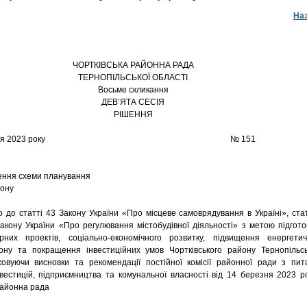
На
ЧОРТКІВСЬКА РАЙОННА РАДА
ТЕРНОПІЛЬСЬКОЇ ОБЛАСТІ
Восьме скликання
ДЕВ’ЯТА СЕСІЯ
РІШЕННЯ
4 березня 2023 року № 151
ення cхеми планування
йону
о статті 43 Закону України «Про місцеве самоврядування в Україні», ста
Закону України «Про регулювання містобудівної діяльності» з метою підгото
урних проектів, соціально-економічного розвитку, підвищення енергетич
іону та покращення інвестиційних умов Чортківського району Тернопільсь
ховуючи висновки та рекомендації постійної комісії районної ради з пит
вестицій, підприємництва та комунальної власності від 14 березня 2023 ро
районна рада