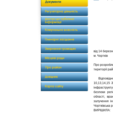
від 1
м. Чортків
Про розробл
території ра
Відповідно д
10,13,14,15 
інфраструкт
безпеки рег
області, вра
залучення ін
Чортківська 
ВИРІШИЛА: