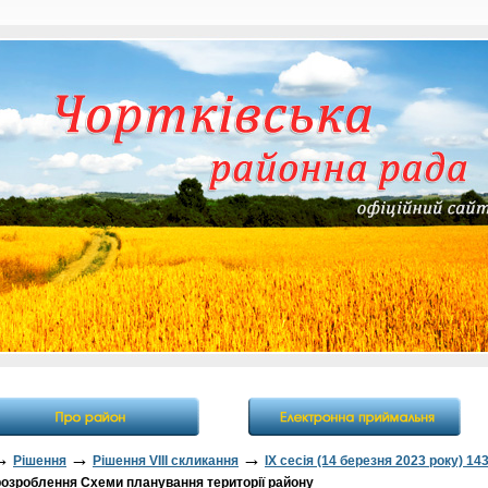
→
→
→
Рішення
Рішення VІІІ скликання
IX сесія (14 березня 2023 року) 143
озроблення Схеми планування території району