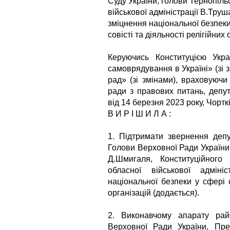
Суду України, голови Тернопіль
військової адміністрації В.Тру
зміцнення національної безпек
совісті та діяльності релігійних 
Керуючись Конституцією Укр
самоврядування в Україні» (зі 
рад» (зі змінами), враховуючи 
ради з правових питань, депут
від 14 березня 2023 року, Чорт
В И Р І Ш И Л А :
1. Підтримати звернення депу
Голови Верховної Ради України
Д.Шмигаля, Конституційного 
обласної військової адміні
національної безпеки у сфері с
організацій (додається).
2. Виконавчому апарату ра
Верховної Ради України, Прем