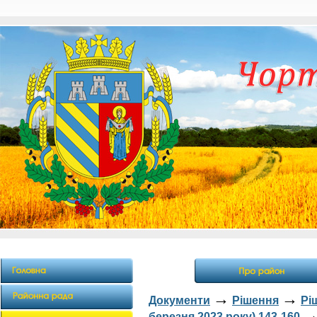
→
→
Документи
Рішення
Рі
березня 2023 року) 143-160