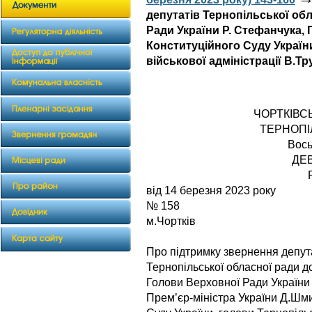
депутатів Тернопільської об
Ради України Р. Стефанчука, 
Конституційного Суду Україн
військової адміністрації В.Тр
ЧОРТКІВС
ТЕРНОПІ
Вось
ДЕВ
від 14 бер
№ 158
м.Чортків
Про підтримку звернення депут
Тернопільської обласної ради д
Голови Верховної Ради України
Прем’єр-міністра України Д.Шми