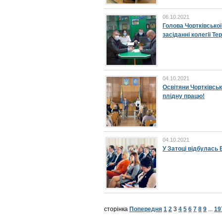
06.10.2021
Голова Чортківської
засіданні колегії Т
04.10.2021
Освітяни Чортківськ
плідну працю!
04.10.2021
У Затоці відбулась
сторінка
Попередня
1
2
3
4
5
6
7
8
9
...
19