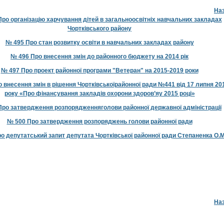
На
ро організацію харчування дітей в загальноосвітніх навчальних закладах
Чортківського району
№ 495 Про стан розвитку освіти в навчальних закладах району
№ 496 Про внесення змін до районного бюджету на 2014 рік
№ 497 Про проект районної програми "Ветеран" на 2015-2019 роки
 внесення змін в рішення Чортківськоїрайонної ради №441 від 17 липня 20
року «Про фінансування закладів охорони здоров’яу 2015 році»
Про затвердження розпорядженняголови районної державної адміністрації
№ 500 Про затвердження розпоряджень голови районної ради
о депутатський запит депутата Чортківської районної ради Степаненка О.М
На