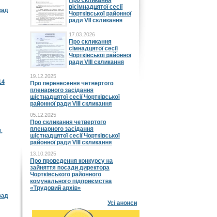
Про скликання
вісімнадцятої сесії
зад
Чортківської районної
ради VII скликання
17.03.2026
Про скликання
сімнадцятої сесії
Чортківської районної
ради VIII скликання
19.12.2025
14
Про перенесення четвертого
пленарного засідання
шістнадцятої сесії Чортківської
районної ради VIII скликання
05.12.2025
Про скликання четвертого
пленарного засідання
.
шістнадцятої сесії Чортківської
районної ради VIII скликання
13.10.2025
Про проведення конкурсу на
зайняття посади директора
Чортківського районного
комунального підприємства
«Трудовий архів»
зад
Усі анонси