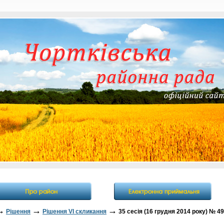
→
→
→
Рішення
Рішення VI скликання
35 сесія (16 грудня 2014 року) № 49