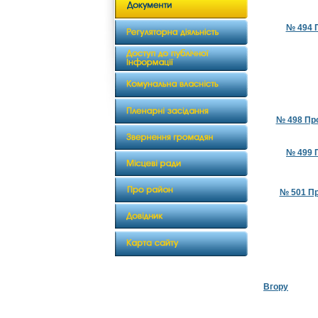
№ 494 П
№ 498 Про
№ 499 
№ 501 Пр
Вгору