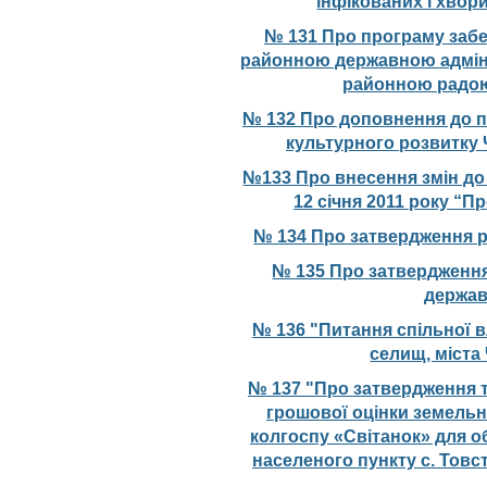
інфікованих і хвор
№ 131 Про програму заб
районною державною адмін
районною радою
№ 132 Про доповнення до п
культурного розвитку 
№133 Про внесення змін до 
12 січня 2011 року “П
№ 134 Про затвердження 
№ 135 Про затвердженн
держав
№ 136 "Питання спільної в
селищ, міста
№ 137 "Про затвердження т
грошової оцінки земельно
колгоспу «Світанок» для 
населеного пункту с. Товс