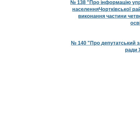
№ 138 "Про інформацію упр
населенняЧортківської рай
виконання частини четве
осв
№ 140 "Про депутатський з
ради 