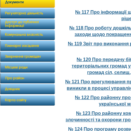
№ 117 Про інформації щ
ріш
№ 118 Про роботу дошкіль
заходи щодо покращення
№ 119 Звіт про виконання 
№ 120 Про передачу бі
територіальних громад у
громад сіл, селищ
№ 121 Про врегулювання пр
виникли в процесі управлі
№ 122 Про районну про
української м
№ 123 Про районну ко
злочинності та охорони гро
№ 124 Про програму розви