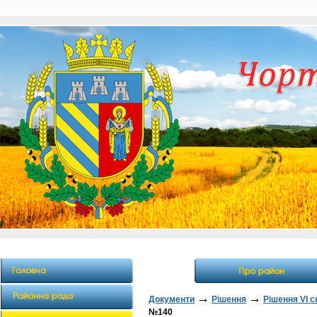
→
→
Документи
Рішення
Рішення VI 
№140