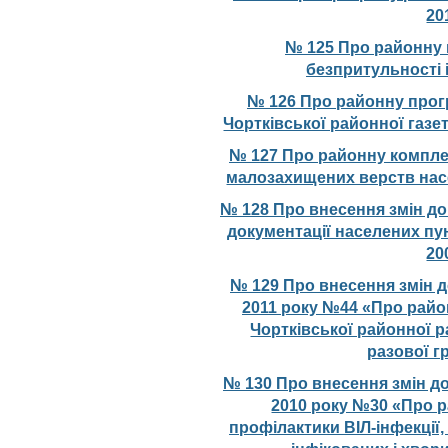
20
№ 125 Про районну 
безпритульності і
№ 126 Про районну прогр
Чортківської районної газе
№ 127 Про районну компле
малозахищених верств насе
№ 128 Про внесення змін до
документації населених пун
20
№ 129 Про внесення змін д
2011 року №44 «Про рай
Чортківської районної р
разової г
№ 130 Про внесення змін до
2010 року №30 «Про 
профілактики ВІЛ-інфекції,