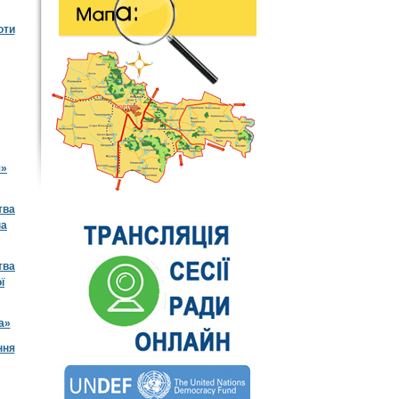
оти
я»
тва
на
тва
ї
а»
ння