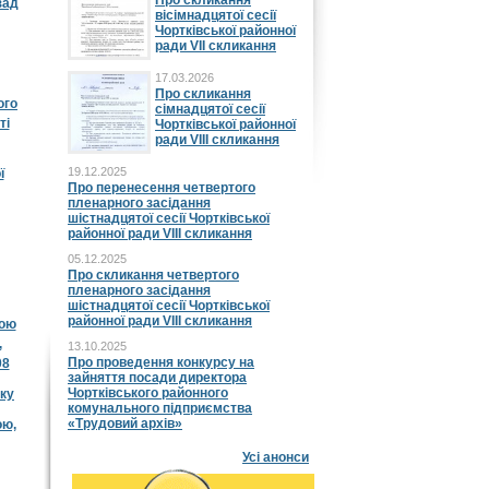
Про скликання
зад
вісімнадцятої сесії
Чортківської районної
ради VII скликання
17.03.2026
Про скликання
ого
сімнадцятої сесії
ті
Чортківської районної
ради VIII скликання
19.12.2025
ї
Про перенесення четвертого
пленарного засідання
шістнадцятої сесії Чортківської
районної ради VIII скликання
05.12.2025
Про скликання четвертого
пленарного засідання
шістнадцятої сесії Чортківської
районної ради VIII скликання
ною
,
13.10.2025
Про проведення конкурсу на
08
зайняття посади директора
Чортківського районного
оку
комунального підприємства
«Трудовий архів»
ою,
Усі анонси