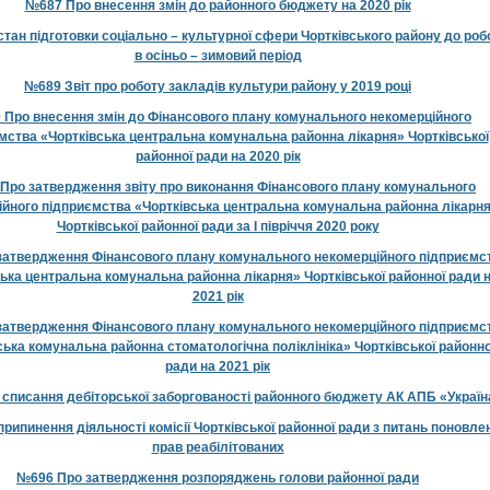
№687 Про внесення змін до районного бюджету на 2020 рік
тан підготовки соціально – культурної сфери Чортківського району до роб
в осіньо – зимовий період
№689 Звіт про роботу закладів культури району у 2019 році
Про внесення змін до Фінансового плану комунального некомерційного
мства «Чортківська центральна комунальна районна лікарня» Чортківської
районної ради на 2020 рік
Про затвердження звіту про виконання Фінансового плану комунального
ійного підприємства «Чортківська центральна комунальна районна лікарн
Чортківської районної ради за І півріччя 2020 року
атвердження Фінансового плану комунального некомерційного підприємс
ька центральна комунальна районна лікарня» Чортківської районної ради 
2021 рік
атвердження Фінансового плану комунального некомерційного підприємс
ська комунальна районна стоматологічна поліклініка» Чортківської районно
ради на 2021 рік
списання дебіторської заборгованості районного бюджету АК АПБ «Україн
рипинення діяльності комісії Чортківської районної ради з питань поновле
прав реабілітованих
№696 Про затвердження розпоряджень голови районної ради