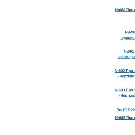
№688 Про с
№690 
підприє
№691 
некомерц
№692 Про з
«Чортківс
№693 Про з
«Чортків
№694 Про 
№695 Про п