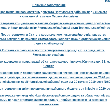
На
Поіменне голосування
Про визнання повноважень депутата Чортківської районної ради сьомого
скликання Атаманюк Оксани Антонівни
творення комунальної установи «Чортківський районний центр професійн
педагогічних працівників» Чортківської районної ради Тернопільської облас
Про затвердження Статуту комунального некомерційного підприємства
ська комунальна районна стоматологічнаполіклініка» Чортківської районно
ради в новій редакції
 Питання спільної власності територіальних громад сіл, селища, міста
Чортківського району
о завершення приватизації об`єкта нерухомості по вул. Юрчинських, 33, м.
Чортків
внесення зміни до програми забезпечення виконання Чортківською район
ою адміністрацією повноважень, делегованих районною радою на 2020 рік
ної рішенням сесії Чортківської районної ради від 20 грудня 2019 року №6
затвердження звіту про виконання районного бюджету за І півріччя 2020 р
затвердження угод між Чортківською районною радою та обласною, міськ
ькими радами і громадами про передачу - приймання коштів на виконання
повноважень