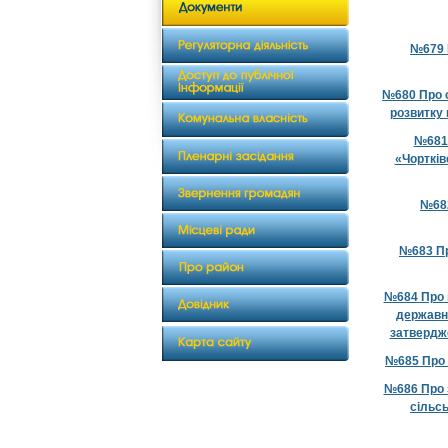
№679 
№680 Про с
розвитку 
№681 
«Чортків
№682
№683 Пр
№684 Про 
державн
затвердже
№685 Про 
№686 Про 
сільс