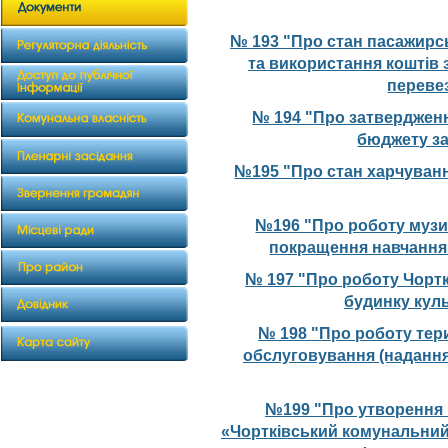
№ 193 "Про стан пасажирсь
та використання коштів 
переве
№ 194 "Про затвердженн
бюджету за
№195 "Про стан харчування
№196 "Про роботу музи
покращення навчання 
№ 197 "Про роботу Чорт
будинку куль
№ 198 "Про роботу тер
обслуговування (надання
№199 "Про утворення 
«Чортківський комунальний