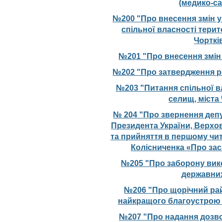
(медико-са
№200 "Про внесення змін у
спільної власності терит
Чорткі
№201 "Про внесення змін 
№202 "Про затвердження р
№203 "Питання спільної вл
селищ, міста
№ 204 "Про звернення депу
Президента України, Верхов
та прийняття в першому чит
Колісниченка «Про зас
№205 "Про заборону вико
державних
№206 "Про щорічний ра
найкращого благоустрою 
№207 "Про надання дозво