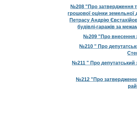
№208 "Про затвердження те
грошової оцінки земельної 
Петрасу Андрію Євстахійо
будівлі-гаражів за межа
№209 "Про внесення з
№210 " Про депутатськ
Сте
№211 " Про депутатський 
№212 "Про затвердження
рай