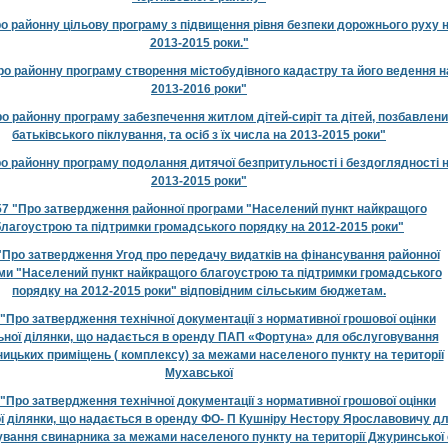
 районну цільову програму з підвищення рівня безпеки дорожнього руху 
2013-2015 роки."
о районну програму створення містобудівного кадастру та його ведення н
2013-2016 роки"
о районну програму забезпечення житлом дітей-сиріт та дітей, позбавлен
батьківського піклування, та осіб з їх числа на 2013-2015 роки"
 районну програму подолання дитячої безпритульності і бездоглядності 
2013-2015 роки"
7 "Про затвердження районної програми "Населений пункт найкращого
благоустрою та підтримки громадського порядку на 2012-2015 роки"
Про затвердження Угод про передачу видатків на фінансування районної
ми "Населений пункт найкращого благоустрою та підтримки громадського
порядку на 2012-2015 роки" відповідним сільським бюджетам.
"Про затвердження технічної документації з нормативної грошової оцінки
ної ділянки, що надається в оренду ПАП «Фортуна» для обслуговування
ицьких приміщень ( комплексу) за межами населеного пункту на території
Мухавської
"Про затвердження технічної документації з нормативної грошової оцінки
ї ділянки, що надається в оренду ФО- П Кушніру Нестору Ярославовичу д
вання свинарника за межами населеного пункту на території Джуринської 