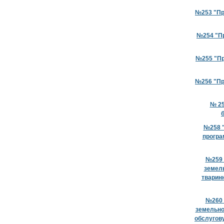
№253 "Про
№254 "Пр
№255 "Пр
№256 "Про
№ 25
№258 "
програ
№259 
земель
тваринн
№260 
земельно
обслугову