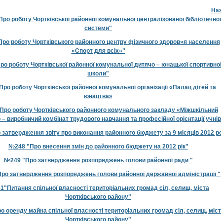
На
Про роботу Чортківської районної комунальної централізованої бібліотечної
системи"
ро роботу Чортківського районного центру фізичного здоров»я населення
«Спорт для всіх»"
о роботу Чортківської районної комунальної дитячо – юнацької спортивно
школи"
ро роботу Чортківської районної комунальної організації «Палац дітей та
юнацтва»
Про роботу Чортківського районного комунального закладу «Міжшкільний
– виробничий комбінат трудового навчання та професійної орієнтації учні
затвердження звіту про виконання районного бюджету за 9 місяців 2012 р
№248 "Про внесення змін до районного бюджету на 2012 рік"
№249 "Про затвердження розпоряджень голови районної ради "
ро затвердження розпоряджень голови районної державної адміністрації "
"Питання спільної власності територіальних громад сіл, селищ, міста
Чортківського району"
 оренду майна спільної власності територіальних громад сіл, селищ, міс
Чортківського району"