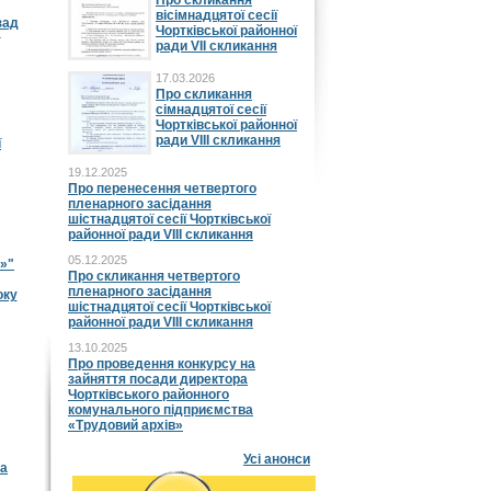
Про скликання
вісімнадцятої сесії
зад
Чортківської районної
ради VII скликання
17.03.2026
Про скликання
сімнадцятої сесії
Чортківської районної
ради VIII скликання
ї
19.12.2025
Про перенесення четвертого
пленарного засідання
шістнадцятої сесії Чортківської
районної ради VIII скликання
05.12.2025
в»"
Про скликання четвертого
пленарного засідання
оку
шістнадцятої сесії Чортківської
районної ради VIII скликання
13.10.2025
Про проведення конкурсу на
зайняття посади директора
Чортківського районного
комунального підприємства
«Трудовий архів»
Усі анонси
та