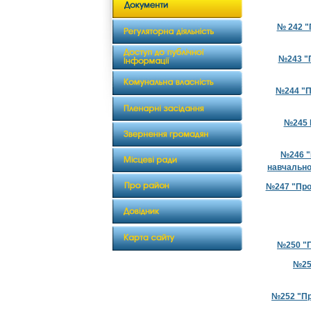
№ 242 "
№243 "П
№244 "Пр
№245 П
№246 "
навчально 
№247 "Про 
№250 "П
№251
№252 "Про