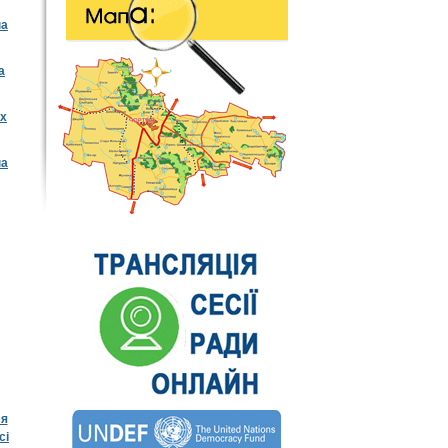
на
а
их
на
ля
сі