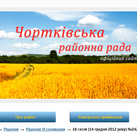
→
→
→
Рішення
Рішення VI скликання
18 сесія (14 грудня 2012 року) №24